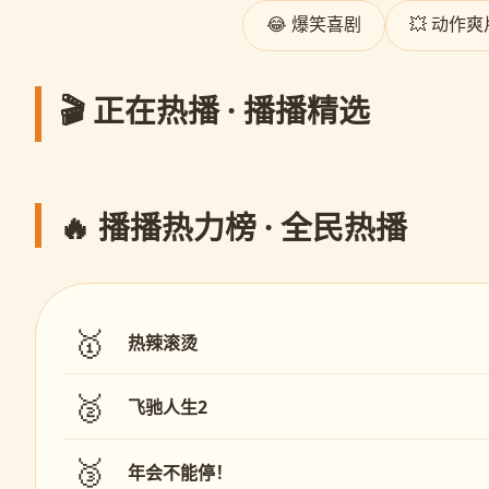
😂 爆笑喜剧
💥 动作爽
🎬 正在热播 · 播播精选
🔥 播播热力榜 · 全民热播
🥇
热辣滚烫
🥈
飞驰人生2
🥉
年会不能停！