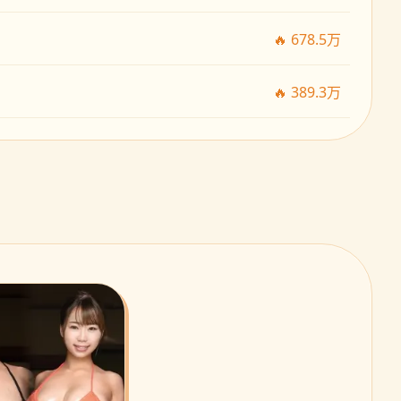
🔥 678.5万
🔥 389.3万