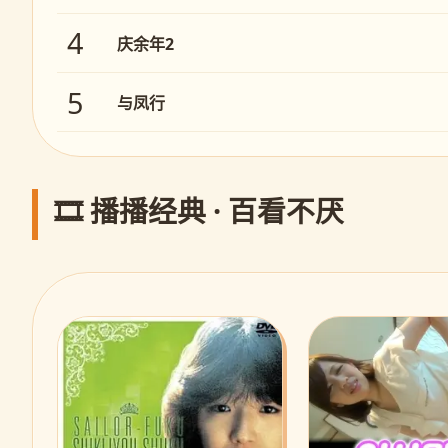
4
庆余年2
5
与凤行
🎞️ 播播经典 · 百看不厌